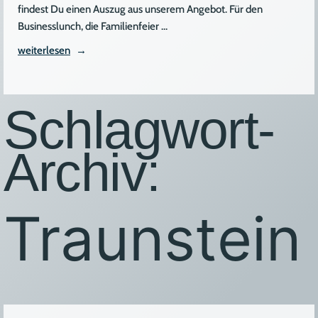
findest Du einen Auszug aus unserem Angebot. Für den
Businesslunch, die Familienfeier …
„Fingerfood
weiterlesen
&
Liefer-
Buffet“
Schlagwort-
Archiv:
Traunstein