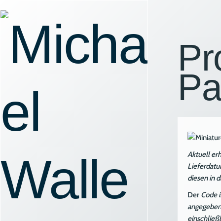
Zum
Inhalt
springen
Pr
Pa
Aktuell er
Lieferdatu
diesen in 
Der
Code i
angegebene
einschließ