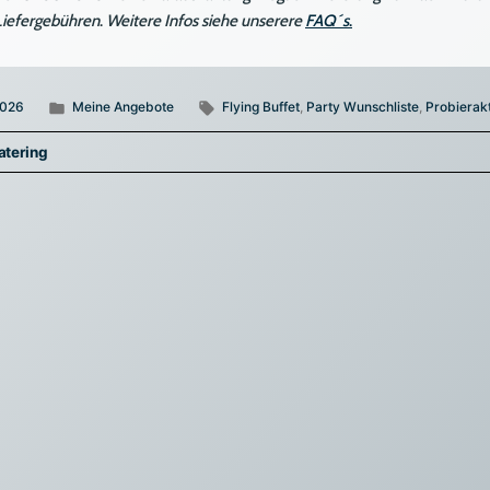
Liefergebühren
.
Weitere Infos siehe unserere
FAQ´s
.
Veröffentlicht
Schlagwörter:
2026
Meine Angebote
Flying Buffet
,
Party Wunschliste
,
Probierak
unter
navigation
tering