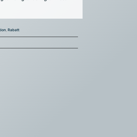
tion
,
Rabatt