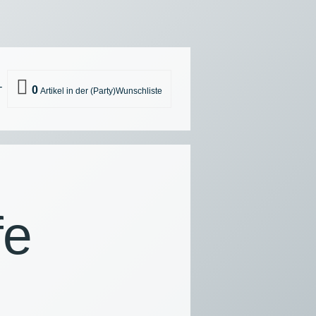
0
T
 TASSEN UND GESCHIRR
K
ÄSCHE
fe
ULTUR SONSTIGES
-EQUIPMENT
NEN UND GERÄTE
R