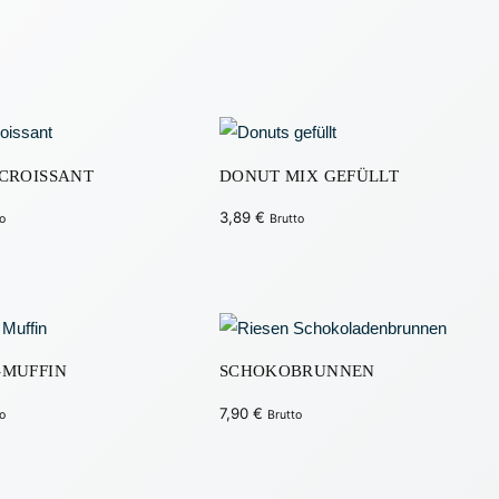
PAVILLO
BELEUC
VERANS
VERKAU
CROISSANT
DONUT MIX GEFÜLLT
3,89
€
o
Brutto
-MUFFIN
SCHOKOBRUNNEN
7,90
€
o
Brutto