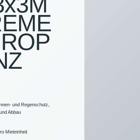
3x3M
ILIAR
REME
ILLONS
UROP
EUCHTUNG &
ANSTALTUNGSTECHNIK
NZ
KAUFSARTIKEL
onnen- und Regenschutz,
 und Abbau
pro Mieteinheit