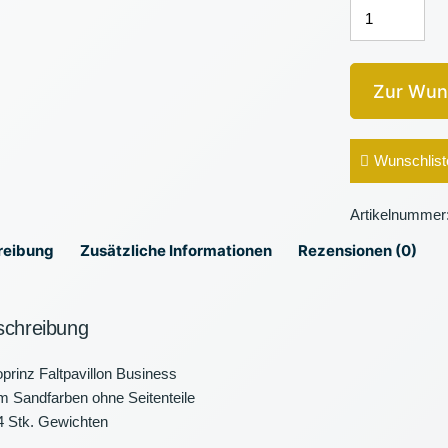
PAVILLON
3x3M
CREME
EUROPRINZ
Zur Wun
Menge
Wunschlist
Artikelnummer
reibung
Zusätzliche Informationen
Rezensionen (0)
schreibung
prinz Faltpavillon Business
 Sandfarben ohne Seitenteile
4 Stk. Gewichten