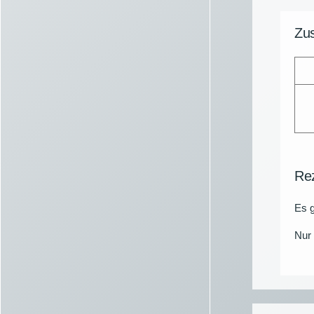
Zus
Re
Es g
Nur 