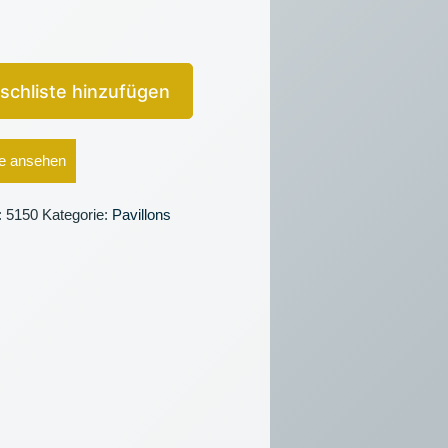
schliste hinzufügen
e ansehen
:
5150
Kategorie:
Pavillons