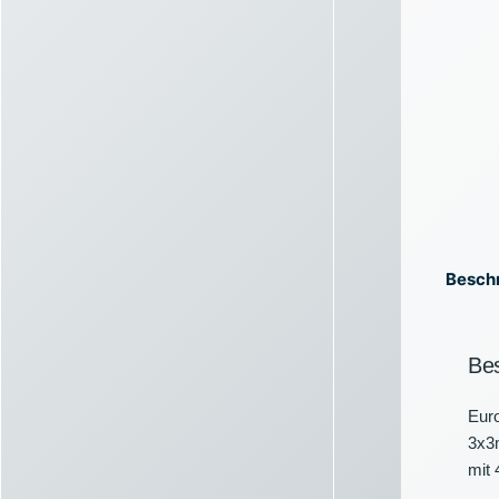
Besch
Be
Euro
3x3m
mit 