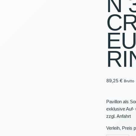
N 
MOB
C
PAV
E
BEL
VER
RI
VER
89,25
€
Brutto
Pavillon als S
exklusive Auf-
zzgl. Anfahrt
Verleih, Preis 