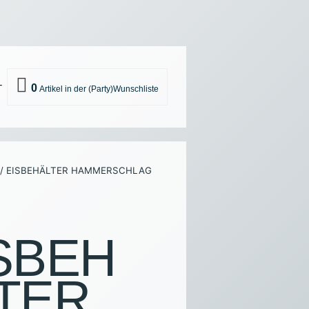
0
T
 TASSEN UND GESCHIRR
/ EISBEHÄLTER HAMMERSCHLAG
K
ÄSCHE
ULTUR SONSTIGES
SBEH
-EQUIPMENT
TER
NEN UND GERÄTE
R