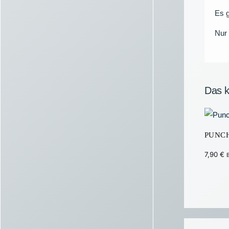
Es g
Nur 
Das k
PUNC
7,90
€