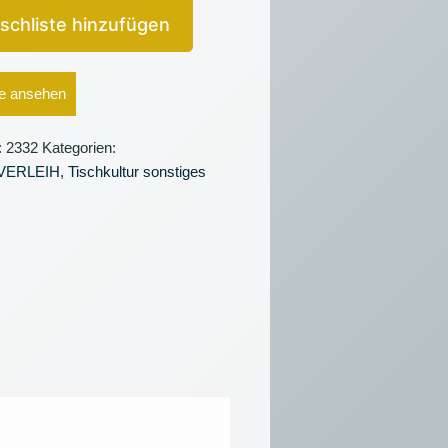
schliste hinzufügen
e ansehen
:
2332
Kategorien:
VERLEIH
,
Tischkultur sonstiges