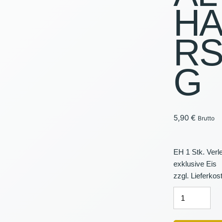
H
PAVILLO
R
BELEUC
VERANS
G
VERKAU
5,90
€
Brutto
EH 1 Stk. Verle
exklusive Eis
zzgl. Lieferkos
EISBEHÄLTE
HAMMERSCH
Menge