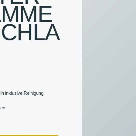
AMME
NS
SCHLA
HTUNG &
TALTUNGSTECHNIK
FSARTIKEL
ih inklusive Reinigung,
ten
R
LAG