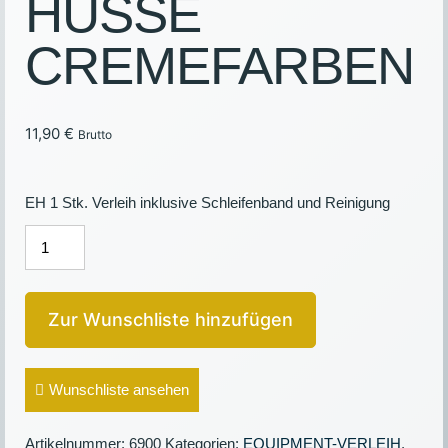
HUSSE
CREMEFARBEN
11,90
€
Brutto
EH 1 Stk. Verleih inklusive Schleifenband und Reinigung
STEHTISCH-
HUSSE
CREMEFARBEN
Menge
Zur Wunschliste hinzufügen
Wunschliste ansehen
Artikelnummer:
6900
Kategorien:
EQUIPMENT-VERLEIH
,