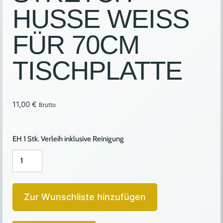
HUSSE WEISS
FÜR 70CM
TISCHPLATTE
11,00
€
Brutto
EH 1 Stk. Verleih inklusive Reinigung
STRETCH-
HUSSE
WEISS
FÜR
Zur Wunschliste hinzufügen
70CM
TISCHPLATTE