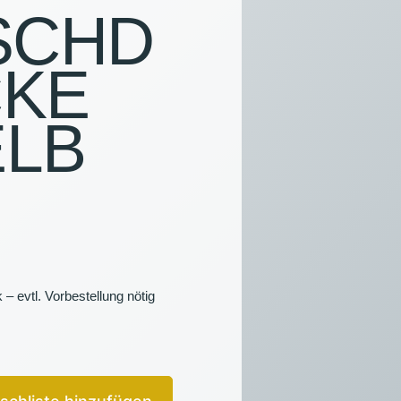
SCHD
NS
CKE
HTUNG &
TALTUNGSTECHNIK
LB
FSARTIKEL
 – evtl. Vorbestellung nötig