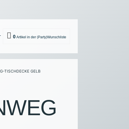
0
T
 TASSEN UND GESCHIRR
EG-TISCHDECKE GELB
K
ÄSCHE
ULTUR SONSTIGES
INWEG
-EQUIPMENT
NEN UND GERÄTE
R