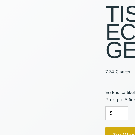
TI
PAVILLO
E
BELEUC
VERANS
GE
VERKAU
7,74
€
Brutto
Verkaufsartikel
Preis pro Stück
EINWEG-
TISCHDECKE
GELB
Menge