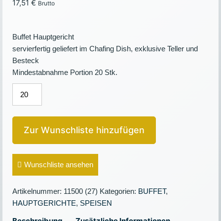
17,51
€
Brutto
Buffet Hauptgericht
servierfertig geliefert im Chafing Dish, exklusive Teller und
Besteck
Mindestabnahme Portion 20 Stk.
LACHSFILET
MIT
SOJA
UND
Zur Wunschliste hinzufügen
WOKGEMÜSE
Menge
Wunschliste ansehen
Artikelnummer:
11500 (27)
Kategorien:
BUFFET
,
HAUPTGERICHTE
,
SPEISEN
Beschreibung
Zusätzliche Informationen