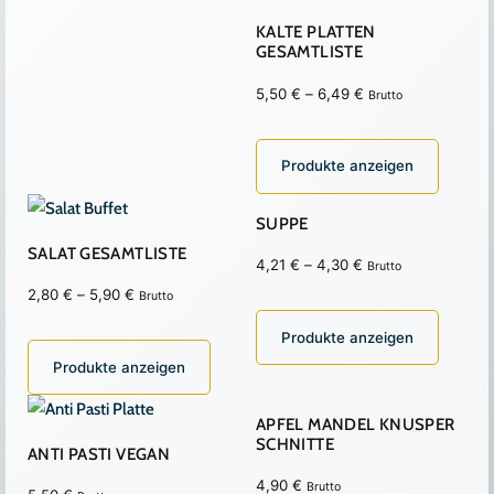
KALTE PLATTEN
GESAMTLISTE
Preisspanne:
5,50
€
–
6,49
€
Brutto
5,50 €
bis
Produkte anzeigen
6,49 €
SUPPE
SALAT GESAMTLISTE
Preisspanne:
4,21
€
–
4,30
€
Brutto
4,21 €
Preisspanne:
2,80
€
–
5,90
€
Brutto
bis
2,80 €
Produkte anzeigen
4,30 €
bis
Produkte anzeigen
5,90 €
APFEL MANDEL KNUSPER
SCHNITTE
ANTI PASTI VEGAN
4,90
€
Brutto