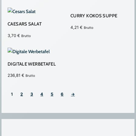
CURRY KOKOS SUPPE
CAESARS SALAT
4,21
€
Brutto
3,70
€
Brutto
DIGITALE WERBETAFEL
236,81
€
Brutto
1
2
3
4
5
6
→