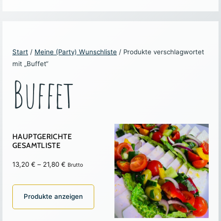
Start
/
Meine (Party) Wunschliste
/ Produkte verschlagwortet
mit „Buffet“
Buffet
HAUPTGERICHTE
GESAMTLISTE
Preisspanne:
13,20
€
–
21,80
€
Brutto
13,20 €
bis
Produkte anzeigen
21,80 €