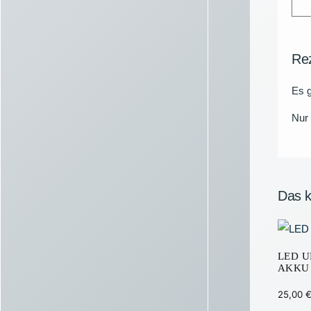
Re
Es g
Nur 
Das k
LED U
AKKU
25,00