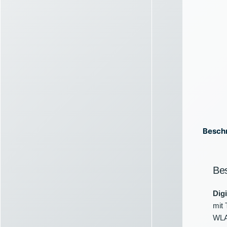
Besch
Be
Digi
mit 
WLA