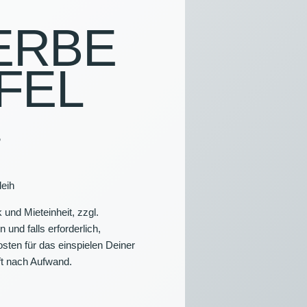
ERBE
NS
HTUNG &
FEL
TALTUNGSTECHNIK
FSARTIKEL
o
eih
 und Mieteinheit, zzgl.
 und falls erforderlich,
sten für das einspielen Deiner
t nach Aufwand.