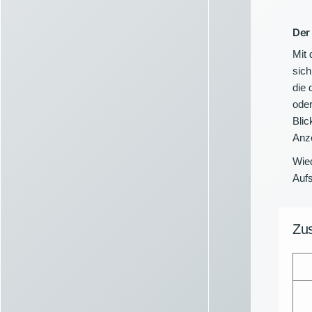
Der
Mit 
sich
die 
oder
Blic
Anze
Wie
Aufs
Zus