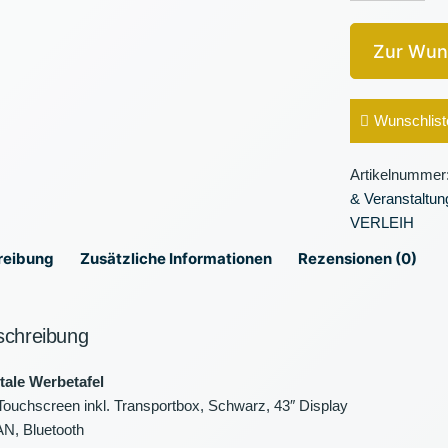
Menge
Zur Wun
Wunschlist
Artikelnummer
& Veranstaltun
VERLEIH
reibung
Zusätzliche Informationen
Rezensionen (0)
schreibung
tale Werbetafel
Touchscreen inkl. Transportbox, Schwarz, 43″ Display
N, Bluetooth