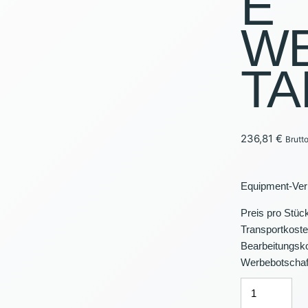
E
W
PAVILLO
BELEUC
TA
VERANS
VERKAU
236,81
€
Brutt
Equipment-Verl
Preis pro Stück
Transportkosten
Bearbeitungsko
Werbebotschaf
DIGITALE
WERBETAFEL