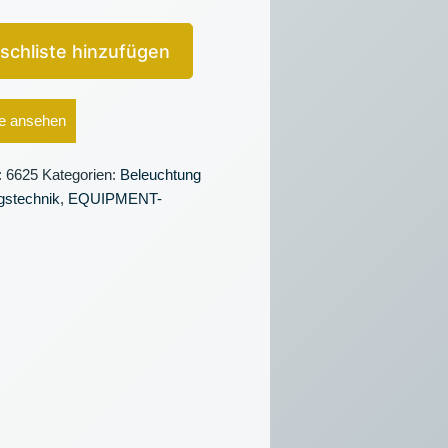
schliste hinzufügen
e ansehen
:
6625
Kategorien:
Beleuchtung
gstechnik
,
EQUIPMENT-