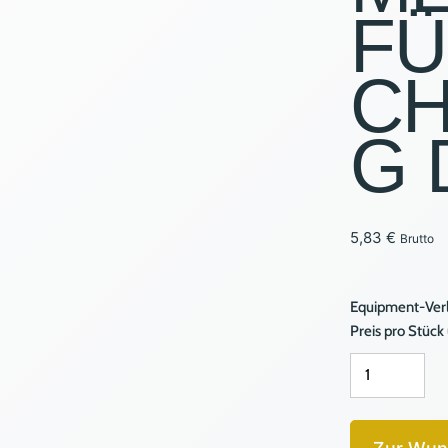
F
PAVILL
CH
BELEUC
VERANS
G 
VERKAU
5,83
€
Brutto
Equipment-Verl
Preis pro Stück
HEIZELEMENT
FÜR
CHAFING
DISH