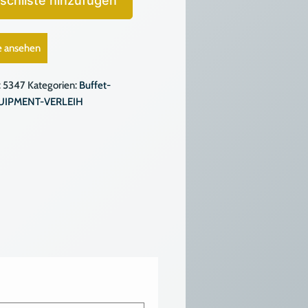
schliste hinzufügen
e ansehen
:
5347
Kategorien:
Buffet-
UIPMENT-VERLEIH