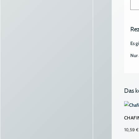
Rez
Es g
Nur 
Das k
CHAFIN
10,59
€