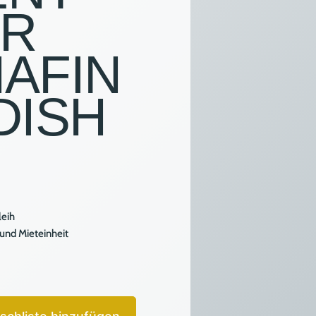
ÜR
ONS
AFIN
HTUNG &
TALTUNGSTECHNIK
DISH
FSARTIKEL
eih
 und Mieteinheit