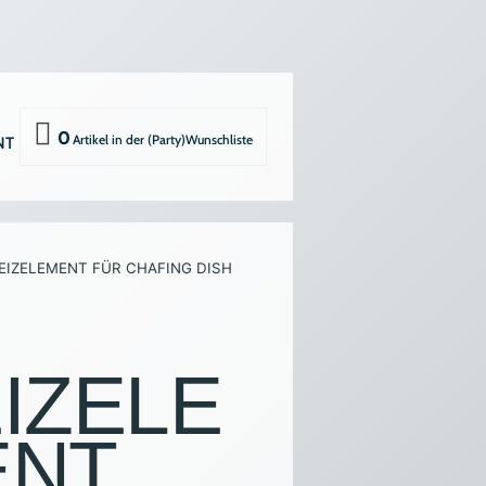
0
NT
 TASSEN UND GESCHIRR
EIZELEMENT FÜR CHAFING DISH
K
ÄSCHE
ULTUR SONSTIGES
IZELE
-EQUIPMENT
ENT
NEN UND GERÄTE
AR