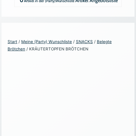
0
Artikel
Angebotsliste
Start
/
Meine (Party) Wunschliste
/
SNACKS
/
Belegte
Brötchen
/ KRÄUTERTOPFEN BRÖTCHEN