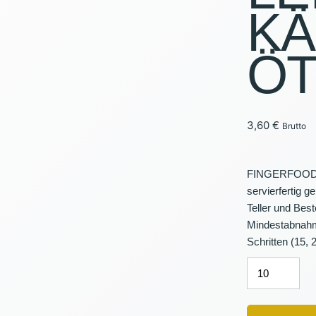
K
PAVILLO
Ö
BELEUC
VERANS
VERKAU
3,60
€
Brutto
FINGERFOOD
servierfertig ge
Teller und Bes
Mindestabnahme
Schritten (15, 
ZWEIERLEI
KÄSEBRÖTC
Menge