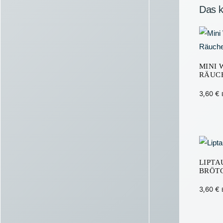
Das k
MINI 
RÄUC
3,60
€
LIPTA
BRÖT
3,60
€