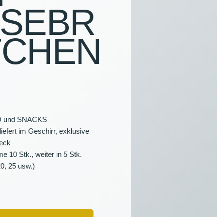
ÄSEBR
NS
TCHEN
HTUNG &
TALTUNGSTECHNIK
FSARTIKEL
 und SNACKS
liefert im Geschirr, exklusive
teck
 10 Stk., weiter in 5 Stk.
20, 25 usw.)
HEN