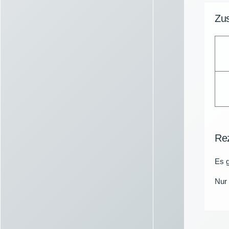
Zus
Re
Es g
Nur 