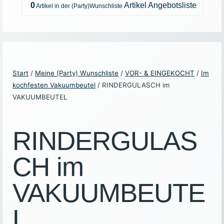
0
Artikel
Angebotsliste
Start
/
Meine (Party) Wunschliste
/
VOR- & EINGEKOCHT
/
Im
kochfesten Vakuumbeutel
/ RINDERGULASCH im
VAKUUMBEUTEL
RINDERGULAS
CH im
VAKUUMBEUTE
L