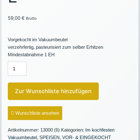
59,00
€
Brutto
Vorgekocht im Vakuumbeutel
verzehrfertig, pasteurisiert zum selber Erhitzen
Mindestabnahme 1 EH
RINDERGULASCH
im
VAKUUMBEUTEL
Menge
Zur Wunschliste hinzufügen
Wunschliste ansehen
Artikelnummer:
13000 (6)
Kategorien:
Im kochfesten
Vakuumbeutel
,
SPEISEN
,
VOR- & EINGEKOCHT